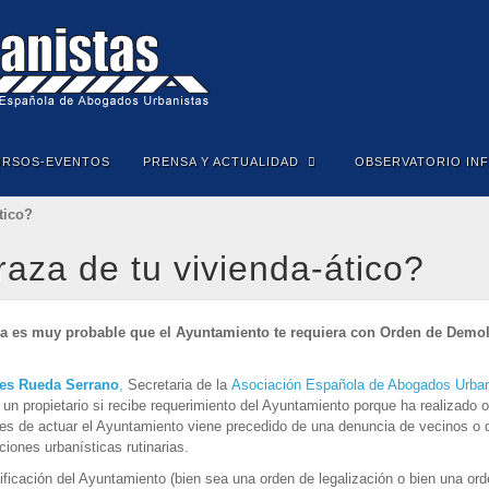
URSOS-EVENTOS
PRENSA Y ACTUALIDAD
OBSERVATORIO IN
tico?
raza de tu vivienda-ático?
nda es muy probable que el Ayuntamiento te requiera con Orden de Demoli
yes Rueda Serrano
,
Secretaria de la
Asociación Española de Abogados Urban
un propietario si recibe requerimiento del Ayuntamiento porque ha realizado o
es de actuar el Ayuntamiento viene precedido de una denuncia de vecinos o 
ones urbanísticas rutinarias.
notificación del Ayuntamiento (bien sea una orden de legalización o bien una or