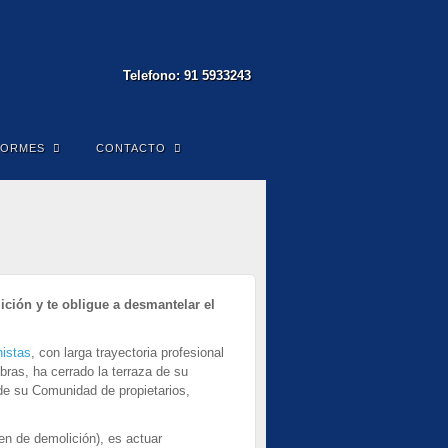
Telefono: 91 5933243
FORMES
CONTACTO
ción y te obligue a desmantelar el
istas
, con larga trayectoria profesional
bras, ha cerrado la terraza de su
de su Comunidad de propietarios,
den de demolición), es actuar