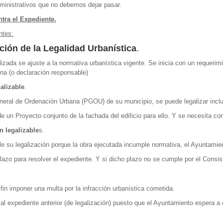
ministrativos que no debemos dejar pasar.
tra el Expediente.
ntes:
ción de la Legalidad Urbanística
.
lizada se ajuste a la normativa urbanística vigente. Se inicia con un requerim
tuna (o declaración responsable)
galizable
.
neral de Ordenación Urbana (PGOU) de su municipio, se puede legalizar inclus
 un Proyecto conjunto de la fachada del edificio para ello. Y se necesita co
 legalizable
s.
le su legalización porque la obra ejecutada incumple normativa, el Ayuntamie
azo para resolver el expediente. Y si dicho plazo no se cumple por el Consis
in imponer una multa por la infracción urbanística cometida.
al expediente anterior (de legalización) puesto que el Ayuntamiento espera a 