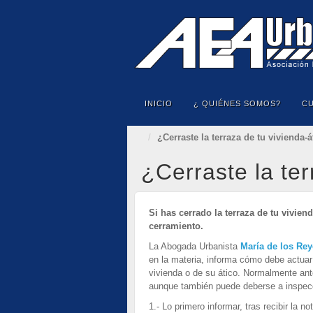
INICIO
¿ QUIÉNES SOMOS?
C
¿Cerraste la terraza de tu vivienda-á
¿Cerraste la ter
Si has cerrado la terraza de tu vivie
cerramiento.
La Abogada Urbanista
María de los Re
en la materia, informa cómo debe actuar 
vivienda o de su ático. Normalmente ant
aunque también puede deberse a inspecci
1.- Lo primero informar, tras recibir la 