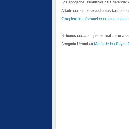
Los abogados urbanistas para defender e
Añadir que estos expedientes también e
Completa la Información en este enlace:
Si tienes dudas o quieres realizar una 
Abogada Urbanista
María de los Reyes 