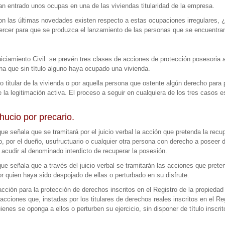
n entrado unos ocupas en una de las viviendas titularidad de la empresa.
n las últimas novedades existen respecto a estas ocupaciones irregulares, 
ercer para que se produzca el lanzamiento de las personas que se encuentran 
uiciamiento Civil se prevén tres clases de acciones de protección posesoria 
na que sin título alguno haya ocupado una vivienda.
mo titular de la vivienda o por aquella persona que ostente algún derecho para
te la legitimación activa. El proceso a seguir en cualquiera de los tres casos 
hucio por precario.
que señala que se tramitará por el juicio verbal la acción que pretenda la rec
o, por el dueño, usufructuario o cualquier otra persona con derecho a poseer di
 acudir al denominado interdicto de recuperar la posesión.
ue señala que a través del juicio verbal se tramitarán las acciones que preten
r quien haya sido despojado de ellas o perturbado en su disfrute.
 acción para la protección de derechos inscritos en el Registro de la propieda
s acciones que, instadas por los titulares de derechos reales inscritos en el 
enes se oponga a ellos o perturben su ejercicio, sin disponer de título inscrit