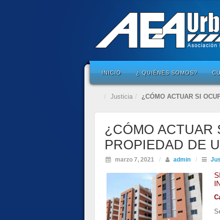
INICIO
¿ QUIÉNES SOMOS?
C
Justicia
¿CÓMO ACTUAR SI OCU
¿CÓMO ACTUAR S
PROPIEDAD DE 
marzo 7, 2021
/
admin
/
Jus
S
I
C
Se