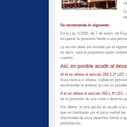
Ha
Co
ej
Se recomienda lo siguiente:
En la Ley 1/2000, de 7 de enero, de Enj
recuperar la posesión frente a una perso
La acción debe ser instada por el legíti
es decir, será el propietario quien osten
cuantía.
Así, es posible acudir al desa
Al él se refiere el artículo 250.1.2º LEC
finca rústica o urbana, cedida en precari
recomendar la anterior acción es posible
A él se refiere el artículo 250.1.4º LEC,
q
de la posesión de una cosa o derecho po
Por último, la otra opción es acudir a la
que se tramitarán por el juicio verbal la
efectividad de esos derechos frente a qui
perturbación.