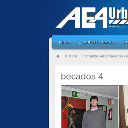
INICIO
¿ QUIÉNES SOMOS?
C
Justicia
Formados en Urbanismo con
becados 4