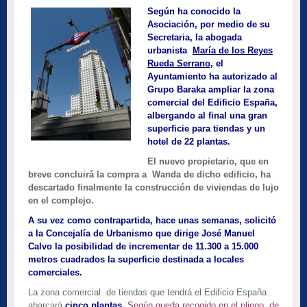
Según ha conocido la
Asociación, por medio de su
Secretaria, la abogada
urbanista
María de los Reyes
Rueda Serrano,
el
Ayuntamiento ha autorizado al
Grupo Baraka ampliar la zona
comercial del Edificio España,
albergando al final una gran
superficie para tiendas y un
hotel de 22 plantas.
El nuevo propietario, que en
breve concluirá la compra a Wanda de dicho edificio, ha
descartado finalmente la construcción de viviendas de lujo
en el complejo.
A su vez como contrapartida, hace unas semanas, solicitó
a la Concejalía de Urbanismo que dirige José Manuel
Calvo la posibilidad de incrementar de 11.300 a 15.000
metros cuadrados la superficie destinada a locales
comerciales.
La zona comercial de tiendas que tendrá el Edificio España
abarcará
cinco plantas
.
Según queda recogido en el pliego de