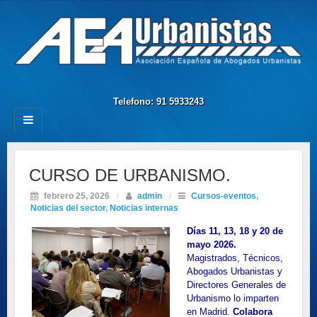
Telefono: 91 5933243
CURSO DE URBANISMO.
febrero 25, 2026
/
admin
/
Cursos-eventos
,
Noticias del sector
,
Noticias internas
Días 11, 13, 18 y 20 de
mayo 2026.
Magistrados, Técnicos,
Abogados Urbanistas y
Directores Generales de
Urbanismo lo imparten
en Madrid.
Colabora