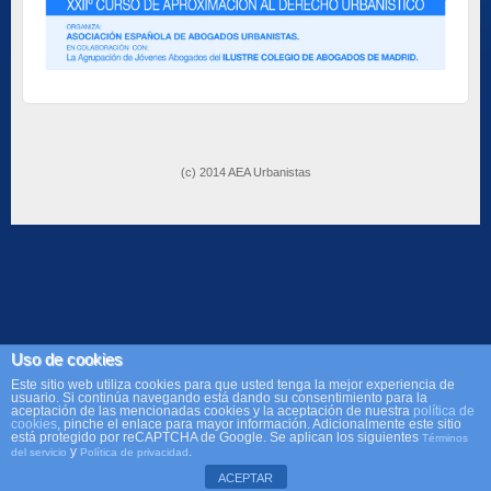
(c) 2014 AEA Urbanistas
Uso de cookies
Este sitio web utiliza cookies para que usted tenga la mejor experiencia de
usuario. Si continúa navegando está dando su consentimiento para la
aceptación de las mencionadas cookies y la aceptación de nuestra
política de
cookies
, pinche el enlace para mayor información. Adicionalmente este sitio
está protegido por reCAPTCHA de Google. Se aplican los siguientes
Términos
y
.
del servicio
Política de privacidad
ACEPTAR