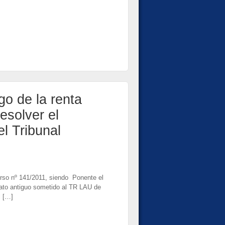
go de la renta
esolver el
el Tribunal
urso nº 141/2011, siendo Ponente el
ato antiguo sometido al TR LAU de
l […]