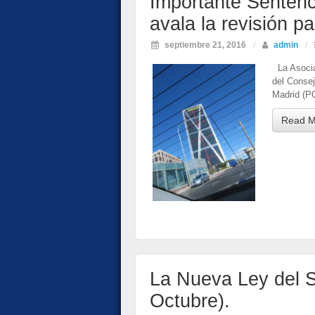
Importante Senten
avala la revisión p
septiembre 21, 2016
/
admin
/
La Asocia
del Consej
Madrid (PG
Read M
La Nueva Ley del S
Octubre).