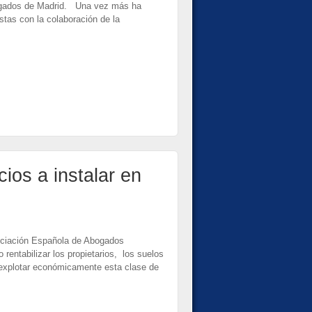
Abogados de Madrid. Una vez más ha
tas con la colaboración de la
ios a instalar en
sociación Española de Abogados
entabilizar los propietarios, los suelos
 explotar económicamente esta clase de