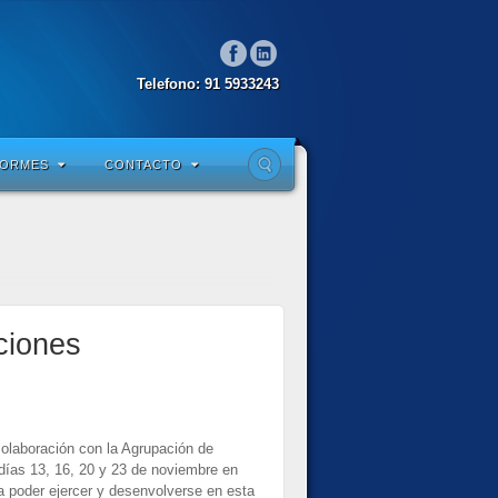
Telefono: 91 5933243
FORMES
CONTACTO
ciones
olaboración con la Agrupación de
ías 13, 16, 20 y 23 de noviembre en
a poder ejercer y desenvolverse en esta