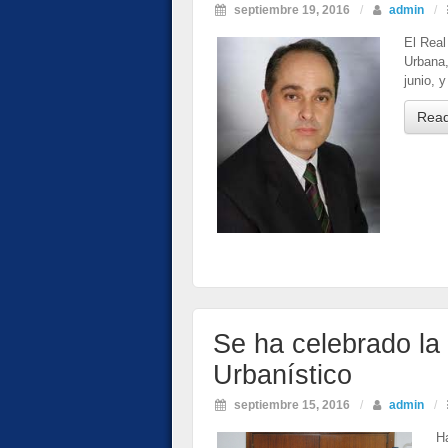
septiembre 19, 2016
/
admin
/
El Real
Urbana,
junio, 
Rea
Se ha celebrado la
Urbanístico
septiembre 15, 2016
/
admin
/
H