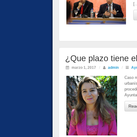
[
¿Que plazo tiene e
marzo 1, 2017
/
admin
/
Ayu
Caso m
urbanís
proced
Ayunta
Rea