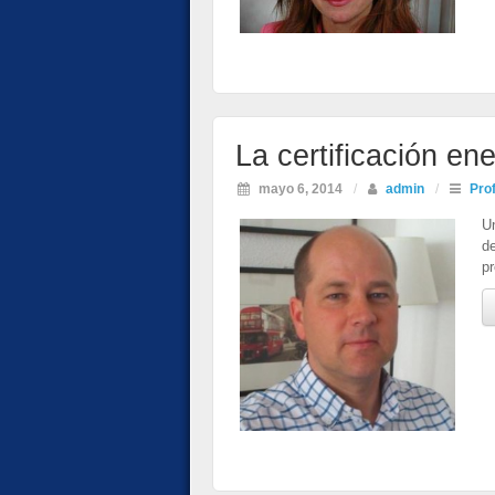
La certificación en
mayo 6, 2014
/
admin
/
Pro
U
d
pr