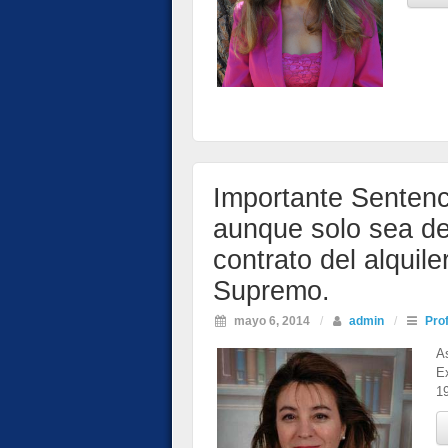
Importante Sentenci
aunque solo sea de
contrato del alquile
Supremo.
mayo 6, 2014
/
admin
/
Pro
A
E
19