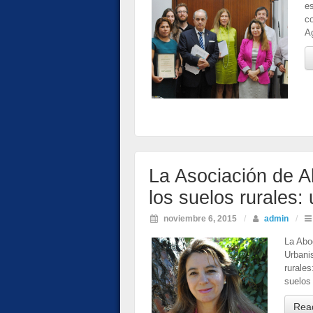
e
c
A
La Asociación de A
los suelos rurales:
noviembre 6, 2015
/
admin
/
La Abo
Urbani
rurale
suelos
Rea