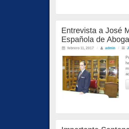
Entrevista a José M
Española de Aboga
febrero 11, 2017
/
admin
/
J
P
ha
m
ad