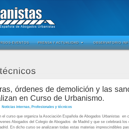
URSOS-EVENTOS
PRENSA Y ACTUALIDAD
OBSERVATORIO IN
 técnicos
bras, órdenes de demolición y las san
alizan en Curso de Urbanismo.
Noticias internas
,
Profesionales y técnicos
n el curso que organiza la Asociación Española de Abogados Urbanistas en c
óvenes Abogados del Colegio de Abogados de Madrid y que se celebrará los d
drid. En dicho curso se analizaran todas estas materias imprescindibles par