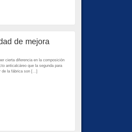
nidad de mejora
r cierta diferencia en la composición
to anticalcáreo que la segunda para
 de la fábrica son […]